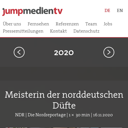
DE
EN
Über uns
Fernsehen
Referenzen
Team
Jobs
Pressemitteilungen
Kontakt
Datenschutz
2020
<
>
Meisterin der norddeutschen
Düfte
NDR | Die Nordreportage | 1 × 30 min | 16.11.2020