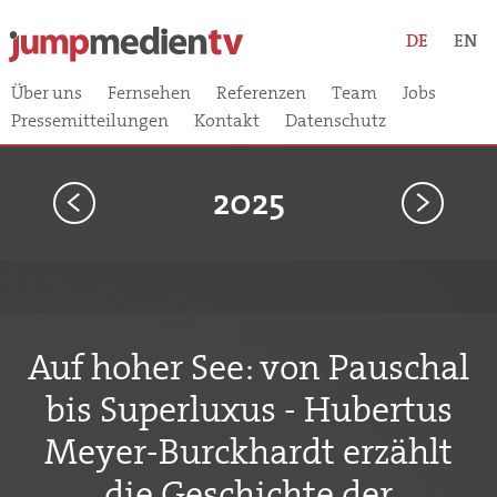
DE
EN
Über uns
Fernsehen
Referenzen
Team
Jobs
Pressemitteilungen
Kontakt
Datenschutz
2025
<
>
Auf hoher See: von Pauschal
bis Superluxus - Hubertus
Meyer-Burckhardt erzählt
die Geschichte der